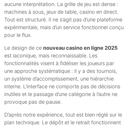
aucune interprétation. La grille de jeu est dense :
machines à sous, jeux de table, casino en direct.
Tout est structuré. Il ne s’agit pas d’une plateforme
expérimentale, mais d’un service fonctionnel conçu
pour le flux.
Le design de ce
nouveau casino en ligne 2025
est laconique, mais reconnaissable. Les
fonctionnalités visent à fidéliser les joueurs par
une approche systématique : il y a des tournois,
un système d’accomplissement, une hiérarchie
interne. L’interface ne comporte pas de décisions
inutiles et le passage d’une catégorie à l’autre ne
provoque pas de pause.
D’après notre expérience, tout est bien réglé sur le
plan technique. Le dépôt et le retrait fonctionnent