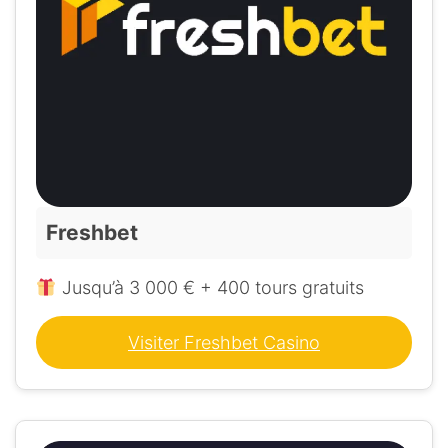
Freshbet
Jusqu’à 3 000 € + 400 tours gratuits
Visiter Freshbet Casino