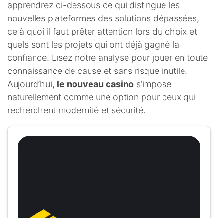
apprendrez ci-dessous ce qui distingue les
nouvelles plateformes des solutions dépassées,
ce à quoi il faut prêter attention lors du choix et
quels sont les projets qui ont déjà gagné la
confiance. Lisez notre analyse pour jouer en toute
connaissance de cause et sans risque inutile.
Aujourd’hui,
le nouveau casino
s’impose
naturellement comme une option pour ceux qui
recherchent modernité et sécurité.