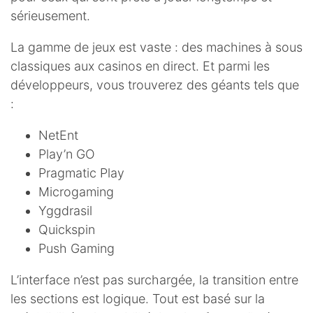
sérieusement.
La gamme de jeux est vaste : des machines à sous
classiques aux casinos en direct. Et parmi les
développeurs, vous trouverez des géants tels que
:
NetEnt
Play’n GO
Pragmatic Play
Microgaming
Yggdrasil
Quickspin
Push Gaming
L’interface n’est pas surchargée, la transition entre
les sections est logique. Tout est basé sur la