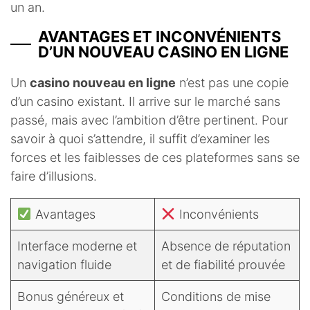
un an.
AVANTAGES ET INCONVÉNIENTS
D’UN NOUVEAU CASINO EN LIGNE
Un
casino nouveau en ligne
n’est pas une copie
d’un casino existant. Il arrive sur le marché sans
passé, mais avec l’ambition d’être pertinent. Pour
savoir à quoi s’attendre, il suffit d’examiner les
forces et les faiblesses de ces plateformes sans se
faire d’illusions.
Avantages
Inconvénients
Interface moderne et
Absence de réputation
navigation fluide
et de fiabilité prouvée
Bonus généreux et
Conditions de mise