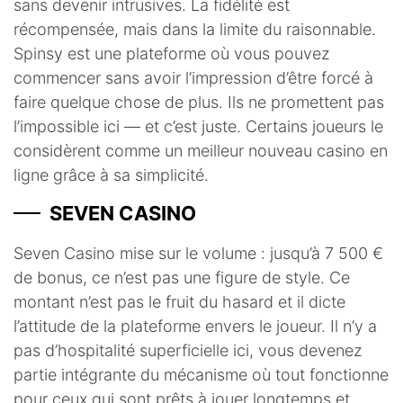
sans devenir intrusives. La fidélité est
récompensée, mais dans la limite du raisonnable.
Spinsy est une plateforme où vous pouvez
commencer sans avoir l’impression d’être forcé à
faire quelque chose de plus. Ils ne promettent pas
l’impossible ici — et c’est juste. Certains joueurs le
considèrent comme un meilleur nouveau casino en
ligne grâce à sa simplicité.
SEVEN CASINO
Seven Casino mise sur le volume : jusqu’à 7 500 €
de bonus, ce n’est pas une figure de style. Ce
montant n’est pas le fruit du hasard et il dicte
l’attitude de la plateforme envers le joueur. Il n’y a
pas d’hospitalité superficielle ici, vous devenez
partie intégrante du mécanisme où tout fonctionne
pour ceux qui sont prêts à jouer longtemps et