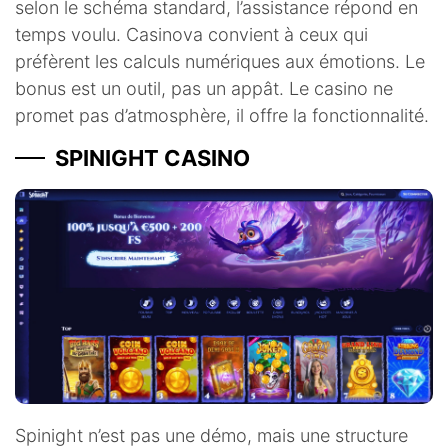
selon le schéma standard, l’assistance répond en
temps voulu. Casinova convient à ceux qui
préfèrent les calculs numériques aux émotions. Le
bonus est un outil, pas un appât. Le casino ne
promet pas d’atmosphère, il offre la fonctionnalité.
SPINIGHT CASINO
Spinight n’est pas une démo, mais une structure