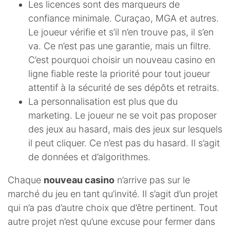
Les licences sont des marqueurs de
confiance minimale. Curaçao, MGA et autres.
Le joueur vérifie et s’il n’en trouve pas, il s’en
va. Ce n’est pas une garantie, mais un filtre.
C’est pourquoi choisir un nouveau casino en
ligne fiable reste la priorité pour tout joueur
attentif à la sécurité de ses dépôts et retraits.
La personnalisation est plus que du
marketing. Le joueur ne se voit pas proposer
des jeux au hasard, mais des jeux sur lesquels
il peut cliquer. Ce n’est pas du hasard. Il s’agit
de données et d’algorithmes.
Chaque
nouveau casino
n’arrive pas sur le
marché du jeu en tant qu’invité. Il s’agit d’un projet
qui n’a pas d’autre choix que d’être pertinent. Tout
autre projet n’est qu’une excuse pour fermer dans