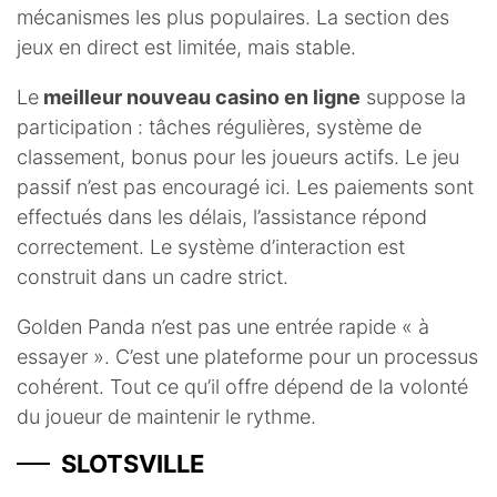
mécanismes les plus populaires. La section des
jeux en direct est limitée, mais stable.
Le
meilleur nouveau casino en ligne
suppose la
participation : tâches régulières, système de
classement, bonus pour les joueurs actifs. Le jeu
passif n’est pas encouragé ici. Les paiements sont
effectués dans les délais, l’assistance répond
correctement. Le système d’interaction est
construit dans un cadre strict.
Golden Panda n’est pas une entrée rapide « à
essayer ». C’est une plateforme pour un processus
cohérent. Tout ce qu’il offre dépend de la volonté
du joueur de maintenir le rythme.
SLOTSVILLE