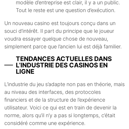
modèle d’entreprise est clair, il y a un public.
Tout le reste est une question d’exécution.
Un nouveau casino est toujours conçu dans un
souci d’intérêt. Il part du principe que le joueur
voudra essayer quelque chose de nouveau,
simplement parce que l’ancien lui est déjà familier.
TENDANCES ACTUELLES DANS
L’INDUSTRIE DES CASINOS EN
LIGNE
L’industrie du jeu s’adapte non pas en théorie, mais
au niveau des interfaces, des protocoles
financiers et de la structure de l’expérience
utilisateur. Voici ce qui est en train de devenir la
norme, alors qu’il n’y a pas si longtemps, c’était
considéré comme une expérience.