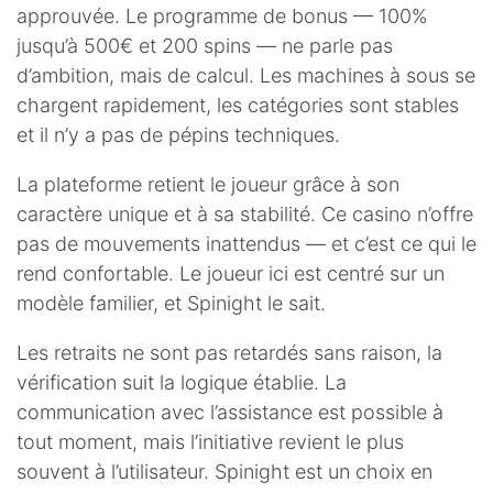
approuvée. Le programme de bonus — 100%
jusqu’à 500€ et 200 spins — ne parle pas
d’ambition, mais de calcul. Les machines à sous se
chargent rapidement, les catégories sont stables
et il n’y a pas de pépins techniques.
La plateforme retient le joueur grâce à son
caractère unique et à sa stabilité. Ce casino n’offre
pas de mouvements inattendus — et c’est ce qui le
rend confortable. Le joueur ici est centré sur un
modèle familier, et Spinight le sait.
Les retraits ne sont pas retardés sans raison, la
vérification suit la logique établie. La
communication avec l’assistance est possible à
tout moment, mais l’initiative revient le plus
souvent à l’utilisateur. Spinight est un choix en