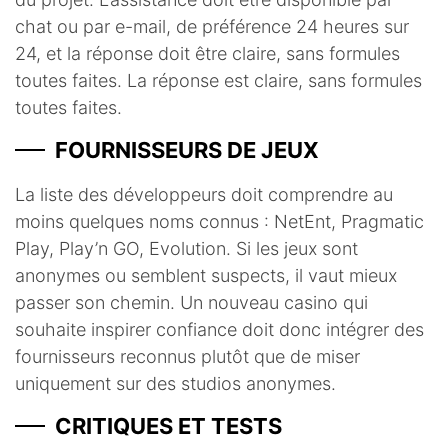
chat ou par e-mail, de préférence 24 heures sur
24, et la réponse doit être claire, sans formules
toutes faites. La réponse est claire, sans formules
toutes faites.
FOURNISSEURS DE JEUX
La liste des développeurs doit comprendre au
moins quelques noms connus : NetEnt, Pragmatic
Play, Play’n GO, Evolution. Si les jeux sont
anonymes ou semblent suspects, il vaut mieux
passer son chemin. Un nouveau casino qui
souhaite inspirer confiance doit donc intégrer des
fournisseurs reconnus plutôt que de miser
uniquement sur des studios anonymes.
CRITIQUES ET TESTS