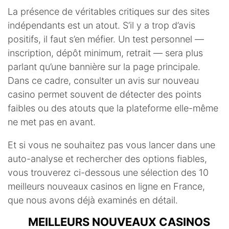
La présence de véritables critiques sur des sites
indépendants est un atout. S’il y a trop d’avis
positifs, il faut s’en méfier. Un test personnel —
inscription, dépôt minimum, retrait — sera plus
parlant qu’une bannière sur la page principale.
Dans ce cadre, consulter un avis sur nouveau
casino permet souvent de détecter des points
faibles ou des atouts que la plateforme elle-même
ne met pas en avant.
Et si vous ne souhaitez pas vous lancer dans une
auto-analyse et rechercher des options fiables,
vous trouverez ci-dessous une sélection des 10
meilleurs nouveaux casinos en ligne en France,
que nous avons déjà examinés en détail.
MEILLEURS NOUVEAUX CASINOS