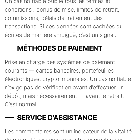
Un casino fiable publie tous les termes et
conditions : bonus de mise, limites de retrait,
commissions, délais de traitement des
transactions. Si ces données sont cachées ou
écrites de manière ambiguë, c’est un signal.
MÉTHODES DE PAIEMENT
Prise en charge des systèmes de paiement
courants — cartes bancaires, portefeuilles
électroniques, crypto-monnaies. Un casino fiable
n’exige pas de vérification avant d’effectuer un
dépôt, mais nécessairement — avant le retrait.
C’est normal.
SERVICE D’ASSISTANCE
Les commentaires sont un indicateur de la vitalité
du projet. L’assistance doit être disponible par