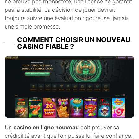
ne prouve pas l’honnêteté, une licence ne garantit
pas la stabilité. La décision de jouer devrait
toujours suivre une évaluation rigoureuse, jamais
une simple promesse.
COMMENT CHOISIR UN NOUVEAU
CASINO FIABLE ?
Un
casino en ligne nouveau
doit prouver sa
crédibilité avant que l’on puisse lui faire confiance.