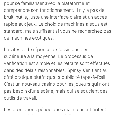
pour se familiariser avec la plateforme et
comprendre son fonctionnement. Il n’y a pas de
bruit inutile, juste une interface claire et un accès
rapide aux jeux. Le choix de machines à sous est
standard, mais suffisant si vous ne recherchez pas
de machines exotiques.
La vitesse de réponse de l’assistance est
supérieure à la moyenne. Le processus de
vérification est simple et les retraits sont effectués
dans des délais raisonnables. Spinsy s’en tient au
côté pratique plutôt qu’à la publicité tape-à-l’œil.
C’est un nouveau casino pour les joueurs qui n’ont
pas besoin d’une scène, mais qui se soucient des
outils de travail.
Les promotions périodiques maintiennent l’intérêt