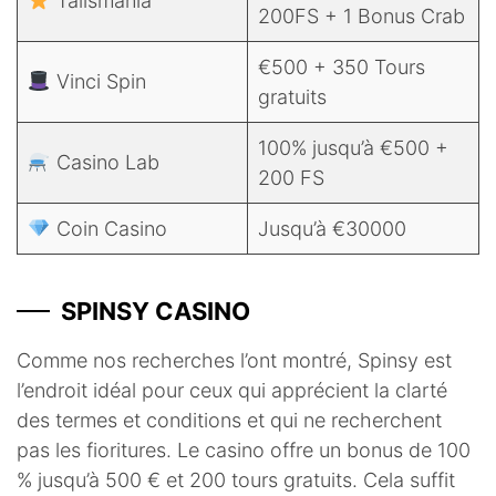
Talismania
200FS + 1 Bonus Crab
€500 + 350 Tours
Vinci Spin
gratuits
100% jusqu’à €500 +
Casino Lab
200 FS
Coin Casino
Jusqu’à €30000
SPINSY CASINO
Comme nos recherches l’ont montré, Spinsy est
l’endroit idéal pour ceux qui apprécient la clarté
des termes et conditions et qui ne recherchent
pas les fioritures. Le casino offre un bonus de 100
% jusqu’à 500 € et 200 tours gratuits. Cela suffit