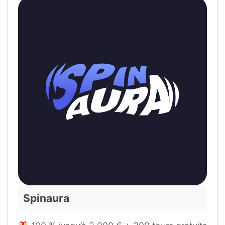
Spinaura